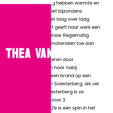
Thea van den Berg hebben warmte en
zeggingskracht. Het bijzondere
kleurgebruik en het laag over laag
inwassen van verf geeft haar werk een
expressieve dimensie. Regelmatig
voegt ze andere materialen toe aan
THEA VAN DEN BERG
haar werk.
Ze laat zich inspireren door
gebeurtenissen in haar nabij
omgeving, zoals een brand op een
bedrijventerrein in Soesterberg, als ver
daarbuiten. In Soesterberg is ze
verantwoordelijk voor 2
schildergroepen. Ze is een spin in het