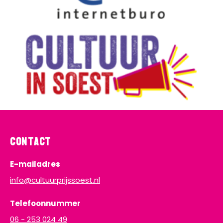
Contact
E-mailadres
info@cultuurprijssoest.nl
Telefoonnummer
06 - 253 024 49