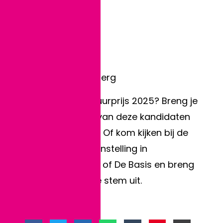
- Jasmin-Ann
- Karen Pompe
- Peter Schipper
- Thea van den Berg
Wie wint de Cultuurprijs 2025? Breng je
stem uit op een van deze kandidaten
via deze website. Of kom kijken bij de
overzichtstentoonstelling in
Kunstenhuis Idea of De Basis en breng
daar ter plekke je stem uit.