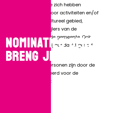
naar Soesters die zich hebben
onderscheiden door activiteiten en/of
initiatieven op cultureel gebied,
passend bij de pijlers van de
NOMINATIES BEKEND:
cultuurnota van de gemeente. Ook
hebben ze daarbij aandacht gehad
BRENG JE STEM UIT!
voor jong talent.
De volgende 6 personen zijn door de
scouts genomineerd voor de
Cultuurprijs 2025:
- Arjo van Loo
- Bianca Pauline